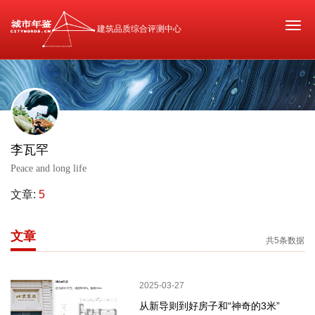
Togg
建筑品质综合评测中心
navi
李瓦罕
Peace and long life
文章:
5
文章
共5条数据
2025-03-27
从新导则到好房子和“神奇的3米”